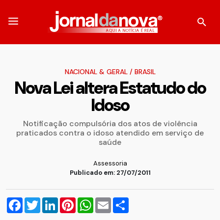
NACIONAL & GERAL
/
BRASIL
Nova Lei altera Estatudo do
Idoso
Notificação compulsória dos atos de violência
praticados contra o idoso atendido em serviço de
saúde
Assessoria
Publicado em: 27/07/2011
Facebook
Twitter
LinkedIn
Pinterest
WhatsApp
Email
Compartilhar