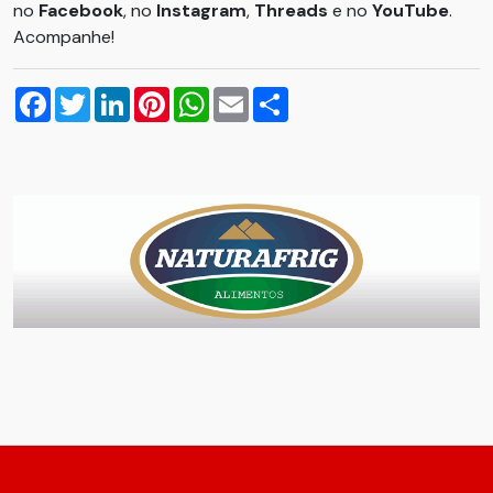
no
Facebook
, no
Instagram
,
Threads
e no
YouTube
.
Acompanhe!
Facebook
Twitter
LinkedIn
Pinterest
WhatsApp
Email
Compartilhar