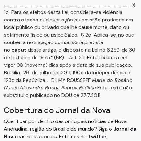
..................................................................................................................................... §
1o Para os efeitos desta Lei, considera-se violência
contra o idoso qualquer ação ou omissão praticada em
local público ou privado que lhe cause morte, dano ou
sofrimento físico ou psicológico. § 2o Aplica-se, no que
couber, à notificação compulsória prevista
no
caput
deste artigo, o disposto na Lei no 6.259, de 30
de outubro de 1975.” (NR) Art. 3o Esta Lei entra em
vigor 90 (noventa) dias após a data de sua publicação.
Brasília, 26 de julho de 2011; 190o da Independência e
123o da República. DILMA ROUSSEFF
Maria do Rosário
Nunes
Alexandre Rocha Santos Padilha
Este texto não
substitui o publicado no DOU de 27.7.2011
Cobertura do Jornal da Nova
Quer ficar por dentro das principais notícias de Nova
Andradina, região do Brasil e do mundo? Siga o
Jornal da
Nova
nas redes sociais. Estamos no
Twitter
,