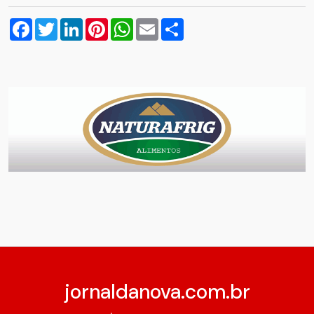
Facebook
Twitter
LinkedIn
Pinterest
WhatsApp
Email
Compartilhar
jornaldanova.com.br