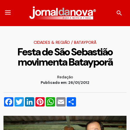
CIDADES & REGIÃO
/
BATAYPORÃ
Festa de São Sebastião
movimenta Batayporã
Redação
Publicado em: 26/01/2012
Facebook
Twitter
LinkedIn
Pinterest
WhatsApp
Email
Compartilhar