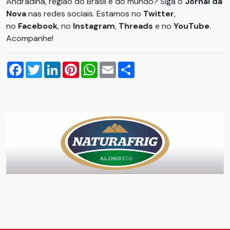
Andradina, região do Brasil e do mundo? Siga o
Jornal da
Nova
nas redes sociais. Estamos no
Twitter
,
no
Facebook
, no
Instagram
,
Threads
e no
YouTube
.
Acompanhe!
Facebook
Twitter
LinkedIn
Pinterest
WhatsApp
Email
Compartilhar