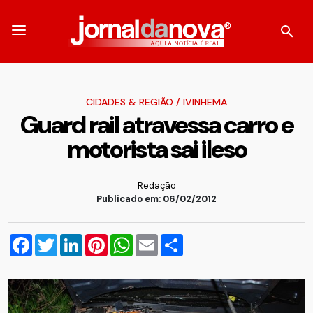
CIDADES & REGIÃO
/
IVINHEMA
Guard rail atravessa carro e
motorista sai ileso
Redação
Publicado em: 06/02/2012
Facebook
Twitter
LinkedIn
Pinterest
WhatsApp
Email
Compartilhar