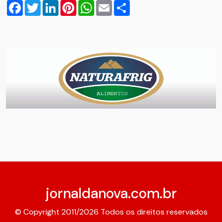
Facebook
Twitter
LinkedIn
Pinterest
WhatsApp
Email
Compartilhar
jornaldanova.com.br
© Copyright 2011/2026 Todos os direitos reservados