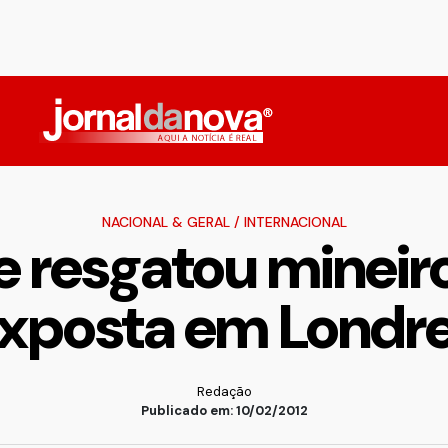
NACIONAL & GERAL
/
INTERNACIONAL
 resgatou mineiro
xposta em Londr
Redação
Publicado em: 10/02/2012