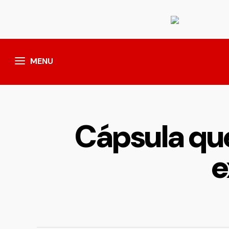
MENU
Cápsula que
e