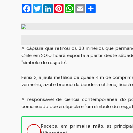
Facebook
Twitter
LinkedIn
Pinterest
WhatsApp
Email
Compartilhar
A cápsula que retirou os 33 mineiros que perman
Chile em 2010 ficará exposta a partir deste sába
"símbolo do resgate".
Fênix 2, a jaula metálica de quase 4 m de compri
vermelho, azul e branco da bandeira chilena, ficará
A responsável de ciência contemporânea do pop
comunicado que a cápsula é "um símbolo do resgat
Receba, em
primeira mão
, as princip