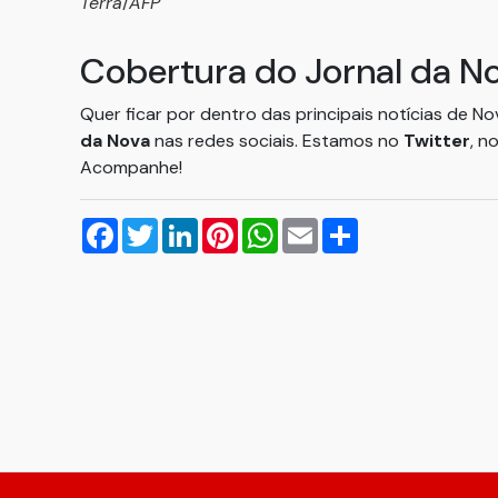
Terra
/
AFP
Cobertura do Jornal da N
Quer ficar por dentro das principais notícias de N
da Nova
nas redes sociais. Estamos no
Twitter
, n
Acompanhe!
Facebook
Twitter
LinkedIn
Pinterest
WhatsApp
Email
Compartilhar