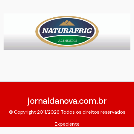
jornaldanova.com.br
© Copyright 2011/2026 Todos os direitos reservados
Expediente