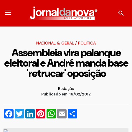
NACIONAL & GERAL
/
POLÍTICA
Assembleia vira palanque
eleitoral e André manda base
'retrucar' oposição
Redação
Publicado em: 16/02/2012
Facebook
Twitter
LinkedIn
Pinterest
WhatsApp
Email
Compartilhar