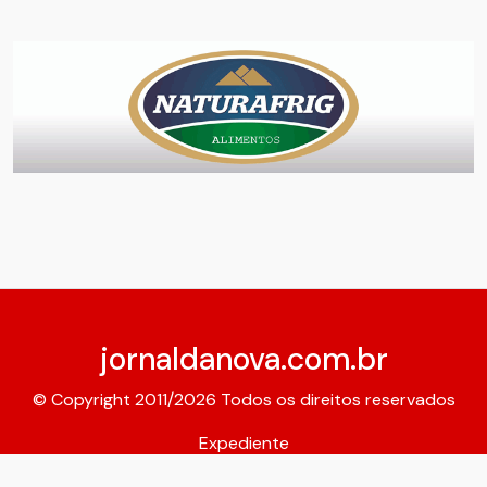
jornaldanova.com.br
© Copyright 2011/2026 Todos os direitos reservados
Expediente