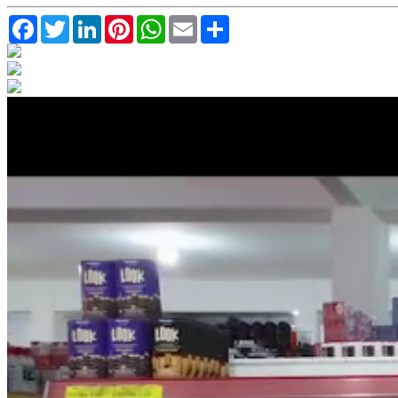
Facebook
Twitter
LinkedIn
Pinterest
WhatsApp
Email
Compartilhar