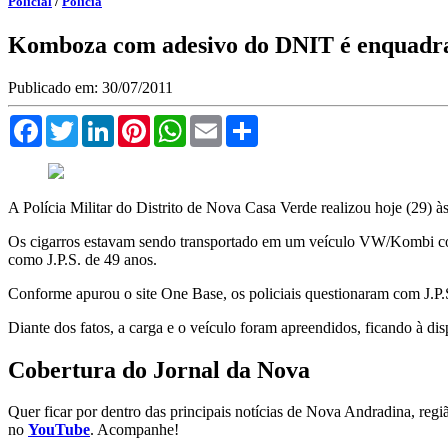
Policial
/
Polícia
Komboza com adesivo do DNIT é enquadr
Publicado em: 30/07/2011
Facebook
Twitter
LinkedIn
Pinterest
WhatsApp
Email
Compartilhar
A Polícia Militar do Distrito de Nova Casa Verde realizou hoje (29) 
Os cigarros estavam sendo transportado em um veículo VW/Kombi com 
como J.P.S. de 49 anos.
Conforme apurou o site One Base, os policiais questionaram com J.P.S
Diante dos fatos, a carga e o veículo foram apreendidos, ficando à dis
Cobertura do Jornal da Nova
Quer ficar por dentro das principais notícias de Nova Andradina, reg
no
YouTube
. Acompanhe!