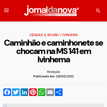
CIDADES & REGIÃO
/
IVINHEMA
Caminhão e caminhonete se
chocam na MS 141 em
Ivinhema
Redação
Publicado em: 20/02/2012
Facebook
Twitter
LinkedIn
Pinterest
WhatsApp
Email
Compartilhar