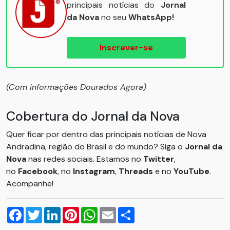
principais notícias do
Jornal
da Nova
no seu
WhatsApp!
Inscrever-se
(Com informações Dourados Agora)
Cobertura do Jornal da Nova
Quer ficar por dentro das principais notícias de Nova
Andradina, região do Brasil e do mundo? Siga o
Jornal da
Nova
nas redes sociais. Estamos no
Twitter
,
no
Facebook
, no
Instagram
,
Threads
e no
YouTube
.
Acompanhe!
Facebook
Twitter
LinkedIn
Pinterest
WhatsApp
Email
Compartilhar