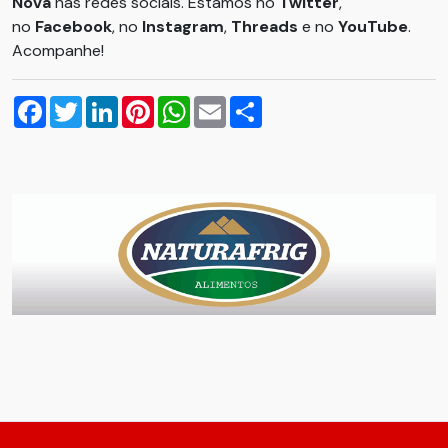
Nova
nas redes sociais. Estamos no
Twitter
,
no
Facebook
, no
Instagram
,
Threads
e no
YouTube
.
Acompanhe!
Facebook
Twitter
LinkedIn
Pinterest
WhatsApp
Email
Compartilhar