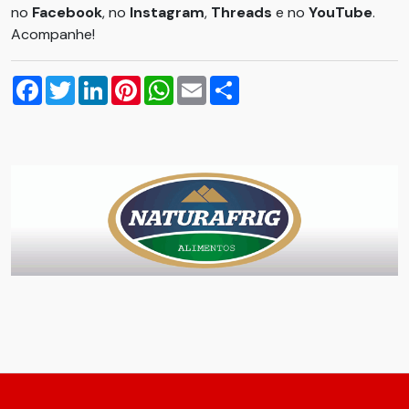
no
Facebook
, no
Instagram
,
Threads
e no
YouTube
.
Acompanhe!
Facebook
Twitter
LinkedIn
Pinterest
WhatsApp
Email
Compartilhar