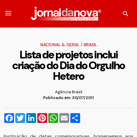
NACIONAL & GERAL
/
BRASIL
Lista de projetos inclui
criação do Dia do Orgulho
Hetero
Agência Brasil
Publicado em: 30/07/2011
Facebook
Twitter
LinkedIn
Pinterest
WhatsApp
Email
Compartilhar
Instituição de datas comemorativas, homenagens aos