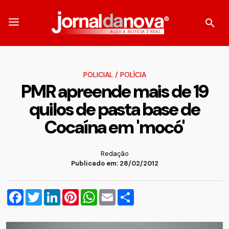
POLICIAL
/
POLÍCIA
PMR apreende mais de 19
quilos de pasta base de
Cocaína em 'mocó'
Redação
Publicado em: 28/02/2012
Facebook
Twitter
LinkedIn
Pinterest
WhatsApp
Email
Compartilhar