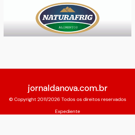
jornaldanova.com.br
© Copyright 2011/2026 Todos os direitos reservados
Expediente