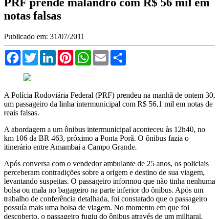
PRF prende malandro com R$ 56 mil em
notas falsas
Publicado em: 31/07/2011
Facebook
Twitter
LinkedIn
Pinterest
WhatsApp
Email
Compartilhar
A Polícia Rodoviária Federal (PRF) prendeu na manhã de ontem 30,
um passageiro da linha intermunicipal com R$ 56,1 mil em notas de
reais falsas.
A abordagem a um ônibus intermunicipal aconteceu às 12h40, no
km 106 da BR 463, próximo a Ponta Porã. O ônibus fazia o
itinerário entre Amambai a Campo Grande.
Após conversa com o vendedor ambulante de 25 anos, os policiais
perceberam contradições sobre a origem e destino de sua viagem,
levantando suspeitas. O passageiro informou que não tinha nenhuma
bolsa ou mala no bagageiro na parte inferior do ônibus. Após um
trabalho de conferência detalhada, foi constatado que o passageiro
possuía mais uma bolsa de viagem. No momento em que foi
descoberto, o passageiro fugiu do ônibus através de um milharal.