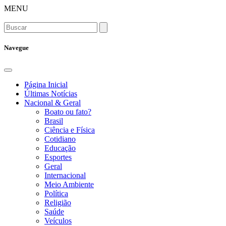
MENU
Navegue
Página Inicial
Últimas Notícias
Nacional & Geral
Boato ou fato?
Brasil
Ciência e Física
Cotidiano
Educação
Esportes
Geral
Internacional
Meio Ambiente
Política
Religião
Saúde
Veículos