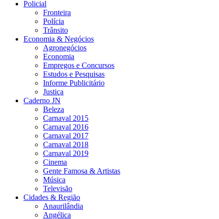
Policial
Fronteira
Polícia
Trânsito
Economia & Negócios
Agronegócios
Economia
Empregos e Concursos
Estudos e Pesquisas
Informe Publicitário
Justiça
Caderno JN
Beleza
Carnaval 2015
Carnaval 2016
Carnaval 2017
Carnaval 2018
Carnaval 2019
Cinema
Gente Famosa & Artistas
Música
Televisão
Cidades & Região
Anaurilândia
Angélica