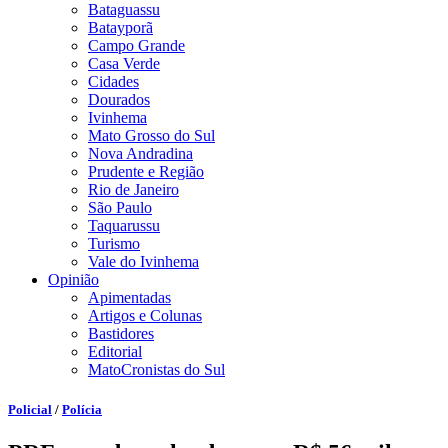
Bataguassu
Batayporã
Campo Grande
Casa Verde
Cidades
Dourados
Ivinhema
Mato Grosso do Sul
Nova Andradina
Prudente e Região
Rio de Janeiro
São Paulo
Taquarussu
Turismo
Vale do Ivinhema
Opinião
Apimentadas
Artigos e Colunas
Bastidores
Editorial
MatoCronistas do Sul
Policial
/
Polícia