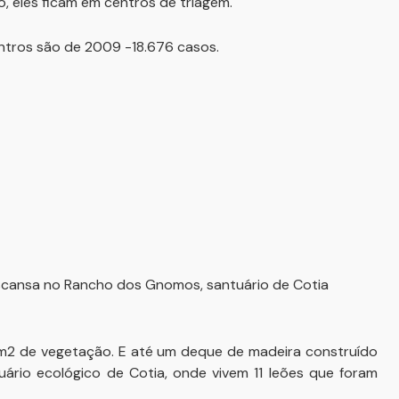
, eles ficam em centros de triagem.
ntros são de 2009 -18.676 casos.
descansa no Rancho dos Gnomos, santuário de Cotia
0 m2 de vegetação. E até um deque de madeira construído
ário ecológico de Cotia, onde vivem 11 leões que foram