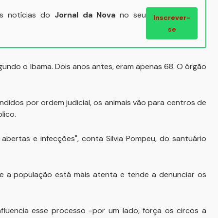
ais notícias do
Jornal da Nova
no seu
Inscrever-
se
gundo o Ibama. Dois anos antes, eram apenas 68. O órgão
didos por ordem judicial, os animais vão para centros de
lico.
abertas e infecções", conta Silvia Pompeu, do santuário
que a população está mais atenta e tende a denunciar os
nfluencia esse processo -por um lado, força os circos a