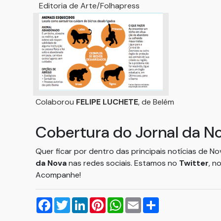
Editoria de Arte/Folhapress
Colaborou
FELIPE LUCHETE
, de Belém
Cobertura do Jornal da N
Quer ficar por dentro das principais notícias de N
da Nova
nas redes sociais. Estamos no
Twitter
, n
Acompanhe!
Facebook
Twitter
LinkedIn
Pinterest
WhatsApp
Email
Compartilhar