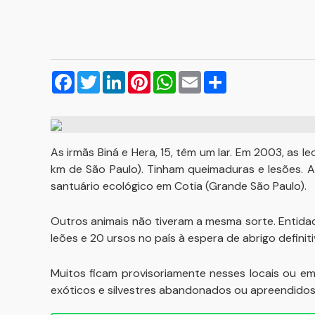
Facebook
Twitter
LinkedIn
Pinterest
WhatsApp
Email
Compartilhar
As irmãs Biná e Hera, 15, têm um lar. Em 2003, as 
km de São Paulo). Tinham queimaduras e lesões. 
santuário ecológico em Cotia (Grande São Paulo).
Outros animais não tiveram a mesma sorte. Entid
leões e 20 ursos no país à espera de abrigo definitiv
Muitos ficam provisoriamente nesses locais ou 
exóticos e silvestres abandonados ou apreendido