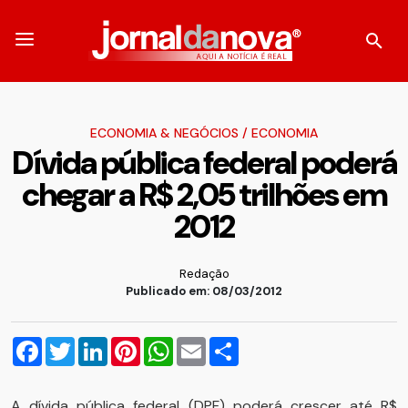
ECONOMIA & NEGÓCIOS
/
ECONOMIA
Dívida pública federal poderá
chegar a R$ 2,05 trilhões em
2012
Redação
Publicado em: 08/03/2012
Facebook
Twitter
LinkedIn
Pinterest
WhatsApp
Email
Compartilhar
A dívida pública federal (DPF) poderá crescer até R$