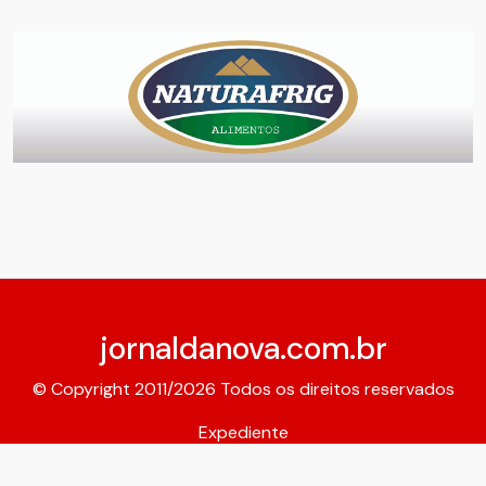
jornaldanova.com.br
© Copyright 2011/2026 Todos os direitos reservados
Expediente