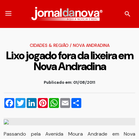
CIDADES & REGIÃO
/
NOVA ANDRADINA
Lixo jogado fora da lixeira em
Nova Andradina
Publicado em: 01/08/2011
Facebook
Twitter
LinkedIn
Pinterest
WhatsApp
Email
Compartilhar
Passando pela Avenida Moura Andrade em Nova