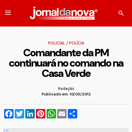
POLICIAL
/
POLÍCIA
Comandante da PM
continuará no comando na
Casa Verde
Redação
Publicado em: 10/03/2012
Facebook
Twitter
LinkedIn
Pinterest
WhatsApp
Email
Compartilhar