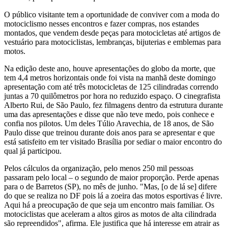
O público visitante tem a oportunidade de conviver com a moda do
motociclismo nesses encontros e fazer compras, nos estandes
montados, que vendem desde peças para motocicletas até artigos de
vestuário para motociclistas, lembranças, bijuterias e emblemas para
motos.
Na edição deste ano, houve apresentações do globo da morte, que
tem 4,4 metros horizontais onde foi vista na manhã deste domingo
apresentação com até três motocicletas de 125 cilindradas correndo
juntas a 70 quilômetros por hora no reduzido espaço. O cinegrafista
Alberto Rui, de São Paulo, fez filmagens dentro da estrutura durante
uma das apresentações e disse que não teve medo, pois conhece e
confia nos pilotos. Um deles Túlio Aravechia, de 18 anos, de São
Paulo disse que treinou durante dois anos para se apresentar e que
está satisfeito em ter visitado Brasília por sediar o maior encontro do
qual já participou.
Pelos cálculos da organização, pelo menos 250 mil pessoas
passaram pelo local – o segundo de maior proporção. Perde apenas
para o de Barretos (SP), no mês de junho. "Mas, [o de lá se] difere
do que se realiza no DF pois lá a zoeira das motos esportivas é livre.
Aqui há a preocupação de que seja um encontro mais familiar. Os
motociclistas que aceleram a altos giros as motos de alta cilindrada
são repreendidos", afirma. Ele justifica que há interesse em atrair as