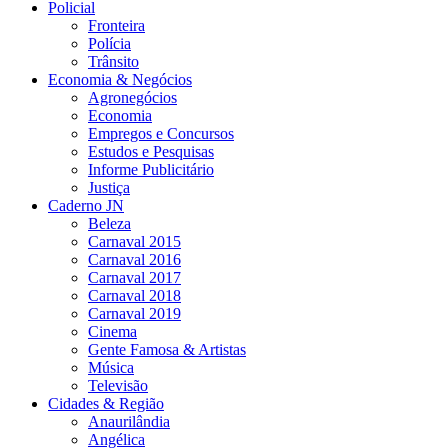
Policial
Fronteira
Polícia
Trânsito
Economia & Negócios
Agronegócios
Economia
Empregos e Concursos
Estudos e Pesquisas
Informe Publicitário
Justiça
Caderno JN
Beleza
Carnaval 2015
Carnaval 2016
Carnaval 2017
Carnaval 2018
Carnaval 2019
Cinema
Gente Famosa & Artistas
Música
Televisão
Cidades & Região
Anaurilândia
Angélica