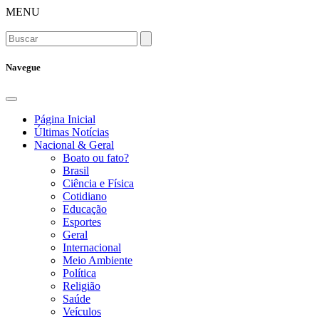
MENU
Navegue
Página Inicial
Últimas Notícias
Nacional & Geral
Boato ou fato?
Brasil
Ciência e Física
Cotidiano
Educação
Esportes
Geral
Internacional
Meio Ambiente
Política
Religião
Saúde
Veículos