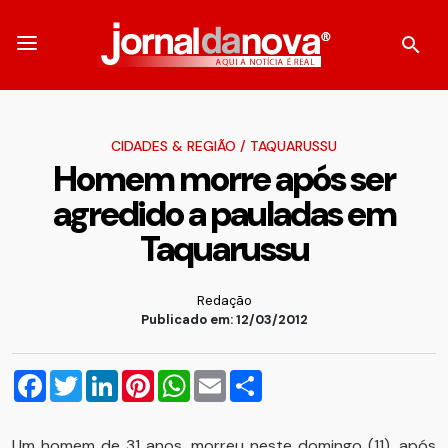
CIDADES & REGIÃO
/
TAQUARUSSU
Homem morre após ser
agredido a pauladas em
Taquarussu
Redação
Publicado em: 12/03/2012
Facebook
Twitter
LinkedIn
Pinterest
WhatsApp
Email
Compartilhar
Um homem de 31 anos, morreu neste domingo (11), após