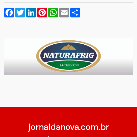
Facebook
Twitter
LinkedIn
Pinterest
WhatsApp
Email
Compartilhar
jornaldanova.com.br