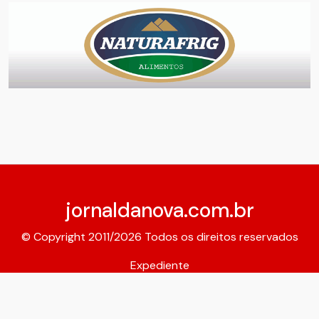
jornaldanova.com.br
© Copyright 2011/2026 Todos os direitos reservados
Expediente