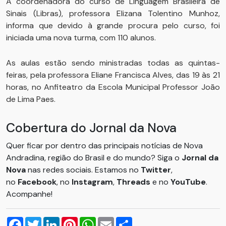
A coordenadora do curso de Linguagem Brasileira de
Sinais (Libras), professora Elizana Tolentino Munhoz,
informa que devido à grande procura pelo curso, foi
iniciada uma nova turma, com 110 alunos.
As aulas estão sendo ministradas todas as quintas-
feiras, pela professora Eliane Francisca Alves, das 19 às 21
horas, no Anfiteatro da Escola Municipal Professor João
de Lima Paes.
Cobertura do Jornal da Nova
Quer ficar por dentro das principais notícias de Nova
Andradina, região do Brasil e do mundo? Siga o
Jornal da
Nova
nas redes sociais. Estamos no
Twitter
,
no
Facebook
, no
Instagram
,
Threads
e no
YouTube
.
Acompanhe!
Facebook
Twitter
LinkedIn
Pinterest
WhatsApp
Email
Compartilhar