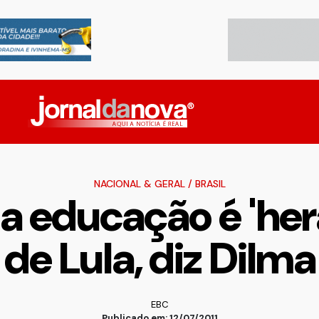
NACIONAL & GERAL
/
BRASIL
da educação é 'her
de Lula, diz Dilma
EBC
Publicado em: 12/07/2011