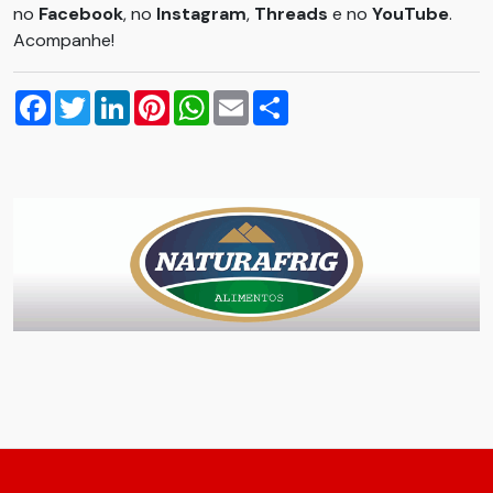
no
Facebook
, no
Instagram
,
Threads
e no
YouTube
.
Acompanhe!
Facebook
Twitter
LinkedIn
Pinterest
WhatsApp
Email
Compartilhar