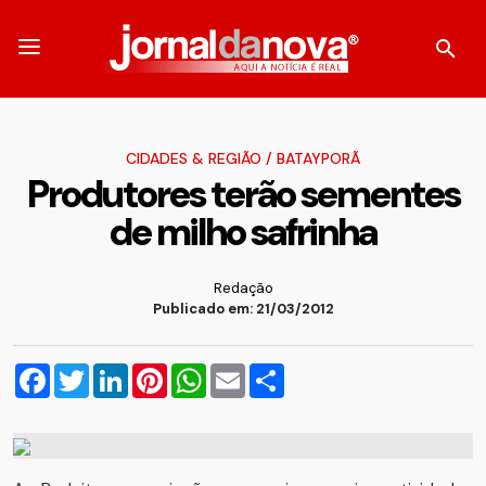
CIDADES & REGIÃO
/
BATAYPORÃ
Produtores terão sementes
de milho safrinha
Redação
Publicado em: 21/03/2012
Facebook
Twitter
LinkedIn
Pinterest
WhatsApp
Email
Compartilhar