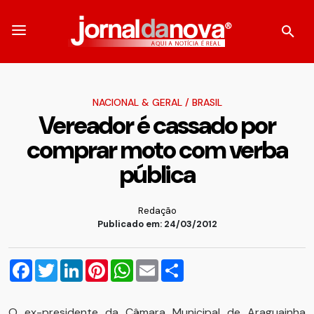
NACIONAL & GERAL
/
BRASIL
Vereador é cassado por
comprar moto com verba
pública
Redação
Publicado em: 24/03/2012
Facebook
Twitter
LinkedIn
Pinterest
WhatsApp
Email
Compartilhar
O ex-presidente da Câmara Municipal de Araguainha