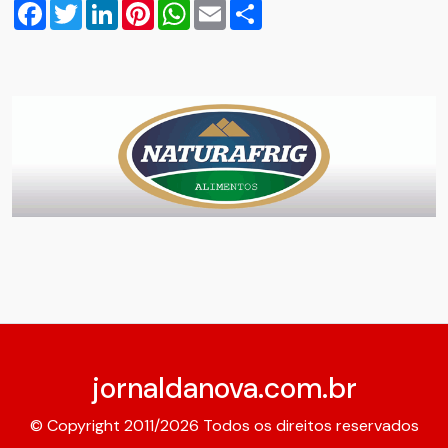
Facebook
Twitter
LinkedIn
Pinterest
WhatsApp
Email
Compartilhar
jornaldanova.com.br
© Copyright 2011/2026 Todos os direitos reservados