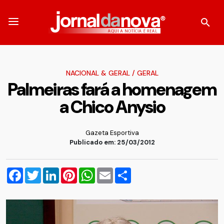
NACIONAL & GERAL
/
GERAL
Palmeiras fará a homenagem
a Chico Anysio
Gazeta Esportiva
Publicado em: 25/03/2012
Facebook
Twitter
LinkedIn
Pinterest
WhatsApp
Email
Compartilhar