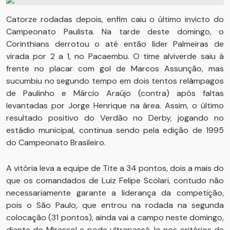
Catorze rodadas depois, enfim caiu o último invicto do
Campeonato Paulista. Na tarde deste domingo, o
Corinthians derrotou o até então líder Palmeiras de
virada por 2 a 1, no Pacaembu. O time alviverde saiu à
frente no placar com gol de Marcos Assunção, mas
sucumbiu no segundo tempo em dois tentos relâmpagos
de Paulinho e Márcio Araújo (contra) após faltas
levantadas por Jorge Henrique na área. Assim, o último
resultado positivo do Verdão no Derby, jogando no
estádio municipal, continua sendo pela edição de 1995
do Campeonato Brasileiro.
A vitória leva a equipe de Tite a 34 pontos, dois a mais do
que os comandados de Luiz Felipe Scolari, contudo não
necessariamente garante a liderança da competição,
pois o São Paulo, que entrou na rodada na segunda
colocação (31 pontos), ainda vai a campo neste domingo,
diante do Mirassol e pode ultrapassá-lo nos critérios de