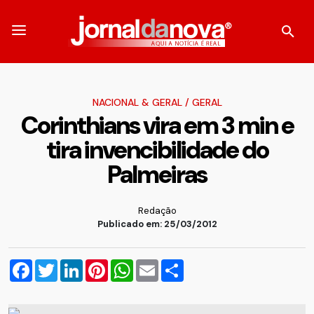
NACIONAL & GERAL
/
GERAL
Corinthians vira em 3 min e
tira invencibilidade do
Palmeiras
Redação
Publicado em: 25/03/2012
Facebook
Twitter
LinkedIn
Pinterest
WhatsApp
Email
Compartilhar