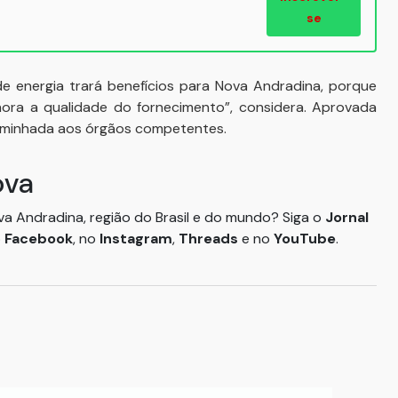
se
e energia trará benefícios para Nova Andradina, porque
lhora a qualidade do fornecimento”, considera. Aprovada
caminhada aos órgãos competentes.
ova
ova Andradina, região do Brasil e do mundo? Siga o
Jornal
o
Facebook
, no
Instagram
,
Threads
e no
YouTube
.