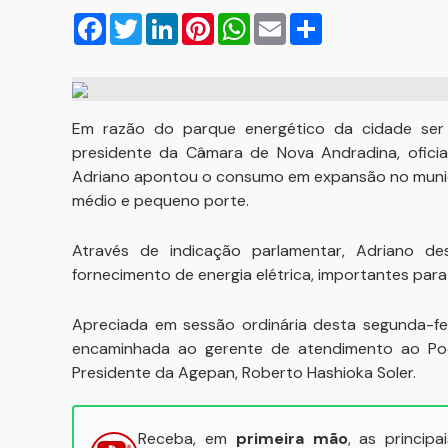
Facebook
Twitter
LinkedIn
Pinterest
WhatsApp
Email
Compartilhar
Em razão do parque energético da cidade ser 
presidente da Câmara de Nova Andradina, oficial
Adriano apontou o consumo em expansão no municí
médio e pequeno porte.
Através de indicação parlamentar, Adriano d
fornecimento de energia elétrica, importantes par
Apreciada em sessão ordinária desta segunda-feir
encaminhada ao gerente de atendimento ao Pode
Presidente da Agepan, Roberto Hashioka Soler.
Receba, em
primeira mão
, as princip