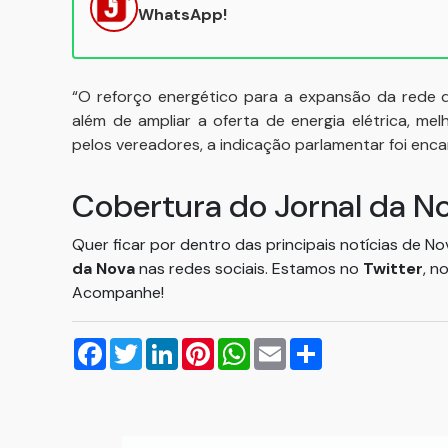
WhatsApp!
“O reforço energético para a expansão da rede d
além de ampliar a oferta de energia elétrica, me
pelos vereadores, a indicação parlamentar foi en
Cobertura do Jornal da N
Quer ficar por dentro das principais notícias de N
da Nova
nas redes sociais. Estamos no
Twitter
, n
Acompanhe!
Facebook
Twitter
LinkedIn
Pinterest
WhatsApp
Email
Compartilhar