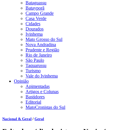
Bataguassu
Batayporã
Campo Grande
Casa Verde
Cidades
Dourados
Ivinhema
Mato Grosso do Sul
Nova Andradina
Prudente e Região
Rio de Janeiro
São Paulo
Taquarussu
Turismo
Vale do Ivinhema
Opinião
Apimentadas
Artigos e Colunas
Bastidores
Editorial
MatoCronistas do Sul
Nacional & Geral
/
Geral