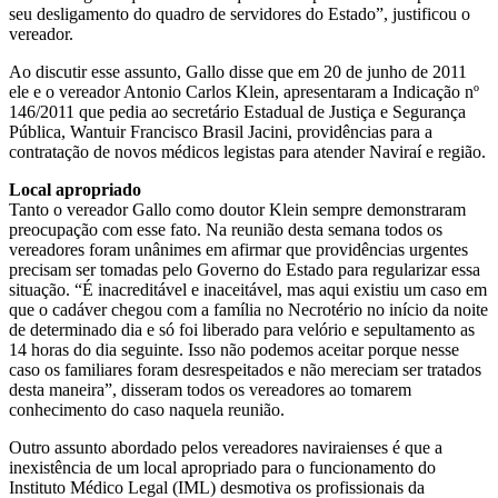
seu desligamento do quadro de servidores do Estado”, justificou o
vereador.
Ao discutir esse assunto, Gallo disse que em 20 de junho de 2011
ele e o vereador Antonio Carlos Klein, apresentaram a Indicação nº
146/2011 que pedia ao secretário Estadual de Justiça e Segurança
Pública, Wantuir Francisco Brasil Jacini, providências para a
contratação de novos médicos legistas para atender Naviraí e região.
Local apropriado
Tanto o vereador Gallo como doutor Klein sempre demonstraram
preocupação com esse fato. Na reunião desta semana todos os
vereadores foram unânimes em afirmar que providências urgentes
precisam ser tomadas pelo Governo do Estado para regularizar essa
situação. “É inacreditável e inaceitável, mas aqui existiu um caso em
que o cadáver chegou com a família no Necrotério no início da noite
de determinado dia e só foi liberado para velório e sepultamento as
14 horas do dia seguinte. Isso não podemos aceitar porque nesse
caso os familiares foram desrespeitados e não mereciam ser tratados
desta maneira”, disseram todos os vereadores ao tomarem
conhecimento do caso naquela reunião.
Outro assunto abordado pelos vereadores naviraienses é que a
inexistência de um local apropriado para o funcionamento do
Instituto Médico Legal (IML) desmotiva os profissionais da