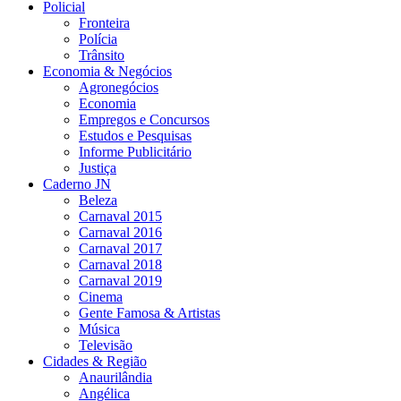
Policial
Fronteira
Polícia
Trânsito
Economia & Negócios
Agronegócios
Economia
Empregos e Concursos
Estudos e Pesquisas
Informe Publicitário
Justiça
Caderno JN
Beleza
Carnaval 2015
Carnaval 2016
Carnaval 2017
Carnaval 2018
Carnaval 2019
Cinema
Gente Famosa & Artistas
Música
Televisão
Cidades & Região
Anaurilândia
Angélica