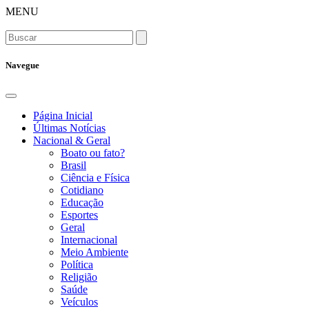
MENU
Navegue
Página Inicial
Últimas Notícias
Nacional & Geral
Boato ou fato?
Brasil
Ciência e Física
Cotidiano
Educação
Esportes
Geral
Internacional
Meio Ambiente
Política
Religião
Saúde
Veículos