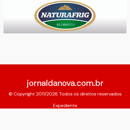
jornaldanova.com.br
© Copyright 2011/2026 Todos os direitos reservados
Expediente