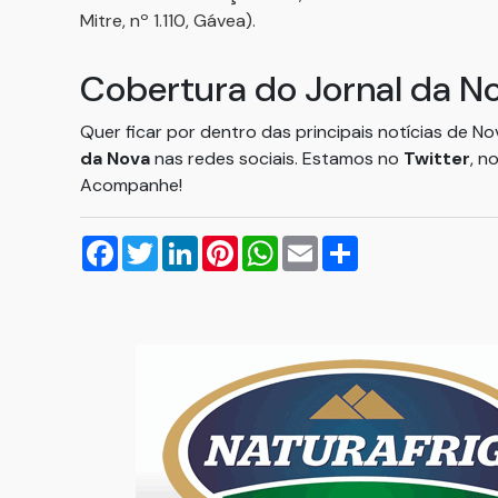
Mitre, nº 1.110, Gávea).
Cobertura do Jornal da N
Quer ficar por dentro das principais notícias de N
da Nova
nas redes sociais. Estamos no
Twitter
, n
Acompanhe!
Facebook
Twitter
LinkedIn
Pinterest
WhatsApp
Email
Compartilhar