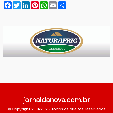
Facebook
Twitter
LinkedIn
Pinterest
WhatsApp
Email
Compartilhar
jornaldanova.com.br
© Copyright 2011/2026 Todos os direitos reservados