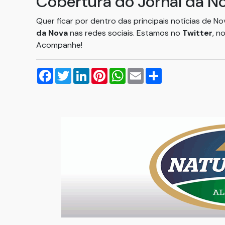
Cobertura do Jornal da N
Quer ficar por dentro das principais notícias de N
da Nova
nas redes sociais. Estamos no
Twitter
, n
Acompanhe!
Facebook
Twitter
LinkedIn
Pinterest
WhatsApp
Email
Compartilhar