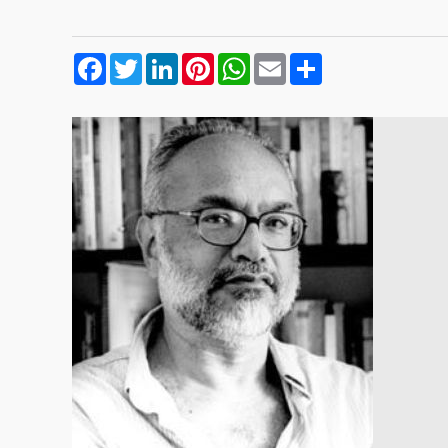
Facebook
Twitter
LinkedIn
Pinterest
WhatsApp
Email
Compartilhar