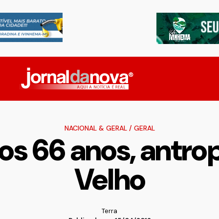
NACIONAL & GERAL
/
GERAL
aos 66 anos, antro
Velho
Terra