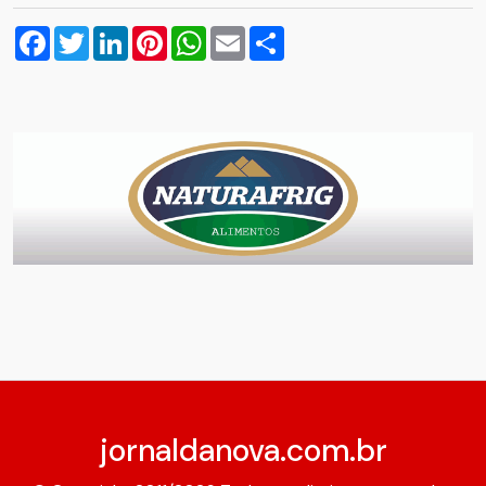
Facebook
Twitter
LinkedIn
Pinterest
WhatsApp
Email
Compartilhar
jornaldanova.com.br