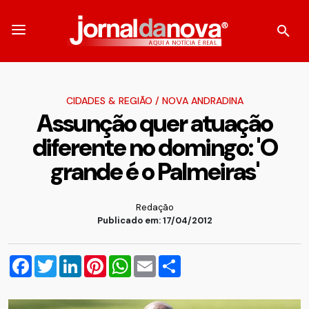
CIDADES & REGIÃO
/
NOVA ANDRADINA
Assunção quer atuação
diferente no domingo: 'O
grande é o Palmeiras'
Redação
Publicado em: 17/04/2012
Facebook
Twitter
LinkedIn
Pinterest
WhatsApp
Email
Compartilhar