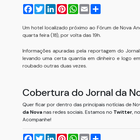
Facebook
Twitter
LinkedIn
Pinterest
WhatsApp
Email
Compartilhar
Um hotel localizado próximo ao Fórum de Nova And
quarta feira (18), por volta das 19h.
Informações apuradas pela reportagem do Jornal 
levando uma certa quantia em dinheiro e logo em
roubado outras duas vezes.
Cobertura do Jornal da N
Quer ficar por dentro das principais notícias de N
da Nova
nas redes sociais. Estamos no
Twitter
, n
Acompanhe!
Facebook
Twitter
LinkedIn
Pinterest
WhatsApp
Email
Compartilhar