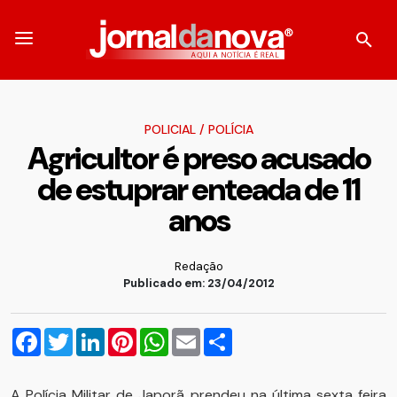
POLICIAL
/
POLÍCIA
Agricultor é preso acusado
de estuprar enteada de 11
anos
Redação
Publicado em: 23/04/2012
Facebook
Twitter
LinkedIn
Pinterest
WhatsApp
Email
Compartilhar
A Polícia Militar de Japorã prendeu na última sexta feira