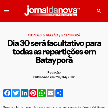
CIDADES & REGIÃO
/
BATAYPORÃ
Dia 30 será facultativo para
todas as repartições em
Batayporã
Redação
Publicado em: 25/04/2012
Facebook
Twitter
LinkedIn
Pinterest
WhatsApp
Email
Compartilhar
Seguindo o que já ocorreu para as repartições públicas