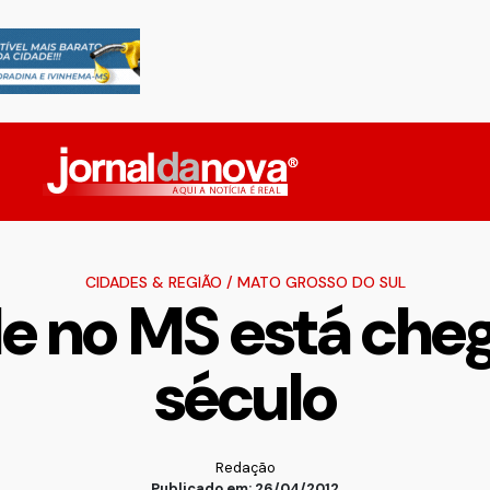
CIDADES & REGIÃO
/
MATO GROSSO DO SUL
lle no MS está ch
século
Redação
Publicado em: 26/04/2012