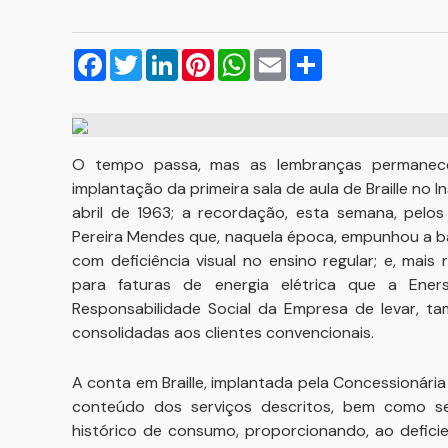
Facebook
Twitter
LinkedIn
Pinterest
WhatsApp
Email
Compartilhar
O tempo passa, mas as lembranças permanec
implantação da primeira sala de aula de Braille n
abril de 1963; a recordação, esta semana, pel
Pereira Mendes que, naquela época, empunhou a b
com deficiência visual no ensino regular; e, mai
para faturas de energia elétrica que a Ener
Responsabilidade Social da Empresa de levar, t
consolidadas aos clientes convencionais.
A conta em Braille, implantada pela Concessionária
conteúdo dos serviços descritos, bem como se
histórico de consumo, proporcionando, ao defici