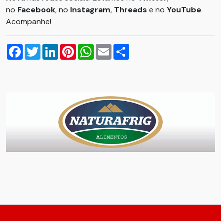
no
Facebook
, no
Instagram
,
Threads
e no
YouTube
.
Acompanhe!
Facebook
Twitter
LinkedIn
Pinterest
WhatsApp
Email
Compartilhar