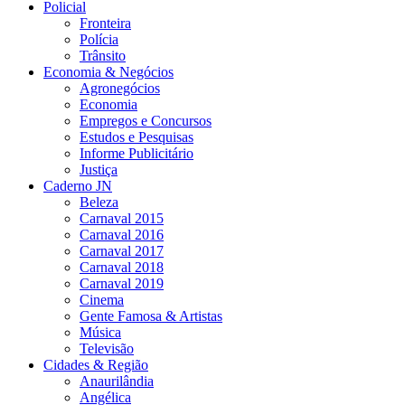
Policial
Fronteira
Polícia
Trânsito
Economia & Negócios
Agronegócios
Economia
Empregos e Concursos
Estudos e Pesquisas
Informe Publicitário
Justiça
Caderno JN
Beleza
Carnaval 2015
Carnaval 2016
Carnaval 2017
Carnaval 2018
Carnaval 2019
Cinema
Gente Famosa & Artistas
Música
Televisão
Cidades & Região
Anaurilândia
Angélica