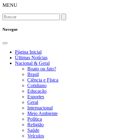
MENU
Navegue
Página Inicial
Últimas Notícias
Nacional & Geral
Boato ou fato?
Brasil
Ciência e Física
Cotidiano
Educação
Esportes
Geral
Internacional
Meio Ambiente
Política
Religião
Saúde
Veículos