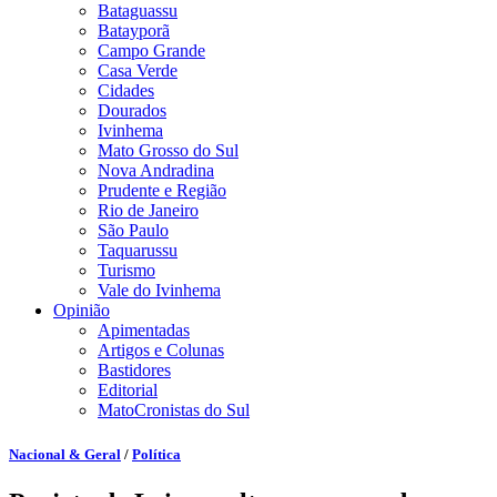
Bataguassu
Batayporã
Campo Grande
Casa Verde
Cidades
Dourados
Ivinhema
Mato Grosso do Sul
Nova Andradina
Prudente e Região
Rio de Janeiro
São Paulo
Taquarussu
Turismo
Vale do Ivinhema
Opinião
Apimentadas
Artigos e Colunas
Bastidores
Editorial
MatoCronistas do Sul
Nacional & Geral
/
Política