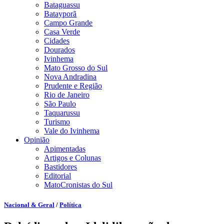
Bataguassu
Batayporã
Campo Grande
Casa Verde
Cidades
Dourados
Ivinhema
Mato Grosso do Sul
Nova Andradina
Prudente e Região
Rio de Janeiro
São Paulo
Taquarussu
Turismo
Vale do Ivinhema
Opinião
Apimentadas
Artigos e Colunas
Bastidores
Editorial
MatoCronistas do Sul
Nacional & Geral
/
Política