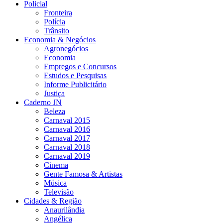
Policial
Fronteira
Polícia
Trânsito
Economia & Negócios
Agronegócios
Economia
Empregos e Concursos
Estudos e Pesquisas
Informe Publicitário
Justiça
Caderno JN
Beleza
Carnaval 2015
Carnaval 2016
Carnaval 2017
Carnaval 2018
Carnaval 2019
Cinema
Gente Famosa & Artistas
Música
Televisão
Cidades & Região
Anaurilândia
Angélica