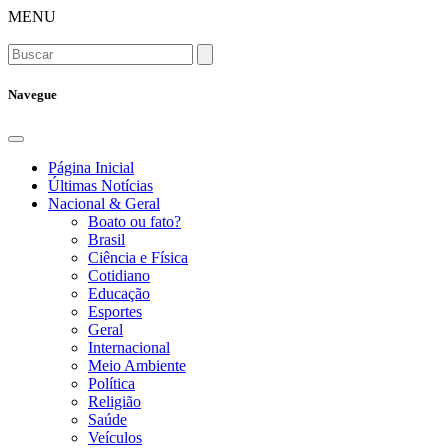
MENU
Navegue
Página Inicial
Últimas Notícias
Nacional & Geral
Boato ou fato?
Brasil
Ciência e Física
Cotidiano
Educação
Esportes
Geral
Internacional
Meio Ambiente
Política
Religião
Saúde
Veículos