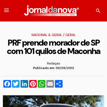
NACIONAL & GERAL
/
GERAL
PRF prende morador de SP
com 101 quilos de Maconha
Redaçao
Publicado em: 03/05/2012
Facebook
Twitter
LinkedIn
Pinterest
WhatsApp
Email
Compartilhar