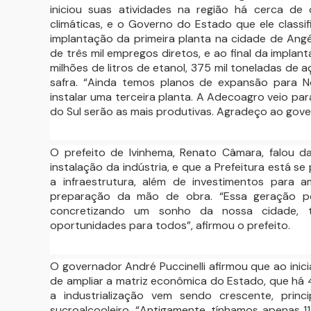
iniciou suas atividades na região há cerca de 
climáticas, e o Governo do Estado que ele classi
implantação da primeira planta na cidade de Angé
de três mil empregos diretos, e ao final da impl
milhões de litros de etanol, 375 mil toneladas de
safra. “Ainda temos planos de expansão para N
instalar uma terceira planta. A Adecoagro veio pa
do Sul serão as mais produtivas. Agradeço ao gover
O prefeito de Ivinhema, Renato Câmara, falou 
instalação da indústria, e que a Prefeitura está
a infraestrutura, além de investimentos para
preparação da mão de obra. “Essa geração p
concretizando um sonho da nossa cidade, 
oportunidades para todos”, afirmou o prefeito.
O governador André Puccinelli afirmou que ao inic
de ampliar a matriz econômica do Estado, que há 
a industrialização vem sendo crescente, prin
sucroalcooleiro. “Antigamente, tínhamos apenas 1