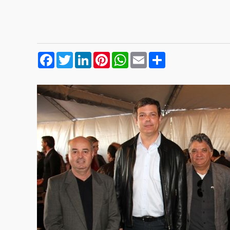
Facebook
Twitter
LinkedIn
Pinterest
WhatsApp
Email
Compartilhar