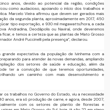
cinco anos, devido ao potencial da região, condições
ficou como audacioso, apoiando o início dos trabalhos e
lica. Marcelo Vieira afirmou que devem ser gerados mais
antação da segunda planta, aproximadamente em 2017, 450
 açúcar tipo exportação, e 930 mil megawatts/hora, a cada
ova Andradina, Deodápolis ou Naviraí, onde deveremos
ra ficar, e temos a certeza que as plantas de Mato Grosso
nador André Puccinelli pela presença”, declarou.
da grande expectativa da população de Ivinhema com a
 se preparando para atender às novas demandas, ampliando
 ampliação dos setores de saúde e educação, além da
ode ter a convicção de que teremos oportunidades,
trilhando um caminho com mais desenvolvimento e
iar os trabalhos no Governo do Estado, viu a necessidade
40 anos, era só produção de carne, e agora, desde 2007,
cipalmente com os setores de plantio de florestas e
1 usinas em Mato Grosso do Sul, hoje, já são 22 em pleno