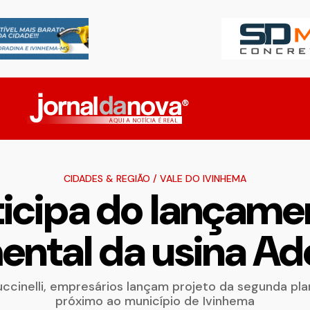
CIDADES & REGIÃO
/
VALE DO IVINHEMA
rticipa do lançame
ntal da usina A
cinelli, empresários lançam projeto da segunda plant
próximo ao município de Ivinhema