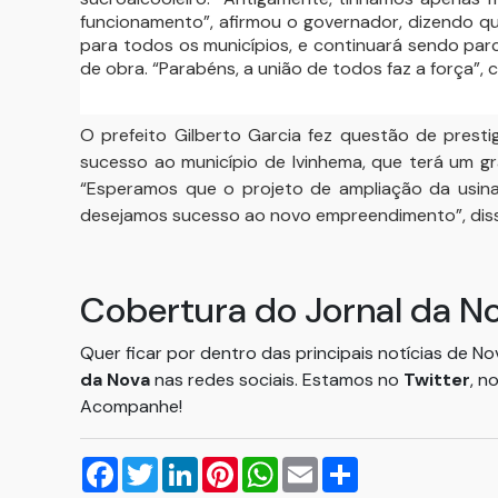
funcionamento”, afirmou o governador, dizendo q
para todos os municípios, e continuará sendo par
de obra. “Parabéns, a união de todos faz a força”, c
O prefeito Gilberto Garcia fez questão de prest
sucesso ao município de Ivinhema, que terá um g
“Esperamos que o projeto de ampliação da usina
desejamos sucesso ao novo empreendimento”, diss
Cobertura do Jornal da N
Quer ficar por dentro das principais notícias de N
da Nova
nas redes sociais. Estamos no
Twitter
, n
Acompanhe!
Facebook
Twitter
LinkedIn
Pinterest
WhatsApp
Email
Compartilhar