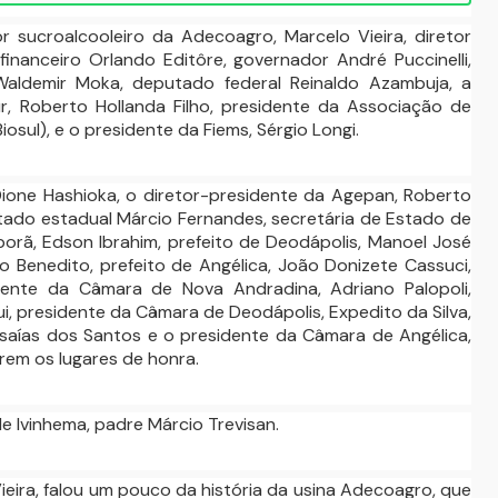
 sucroalcooleiro da Adecoagro, Marcelo Vieira, diretor
financeiro Orlando Editôre, governador André Puccinelli,
Waldemir Moka, deputado federal Reinaldo Azambuja, a
ur, Roberto Hollanda Filho, presidente da Associação de
sul), e o presidente da Fiems, Sérgio Longi.
Dione Hashioka, o diretor-presidente da Agepan, Roberto
tado estadual Márcio Fernandes, secretária de Estado de
porã, Edson Ibrahim, prefeito de Deodápolis, Manoel José
io Benedito, prefeito de Angélica, João Donizete Cassuci,
idente da Câmara de Nova Andradina, Adriano Palopoli,
i, presidente da Câmara de Deodápolis, Expedito da Silva,
Isaías dos Santos e o presidente da Câmara de Angélica,
rem os lugares de honra.
 Ivinhema, padre Márcio Trevisan.
ieira, falou um pouco da história da usina Adecoagro, que