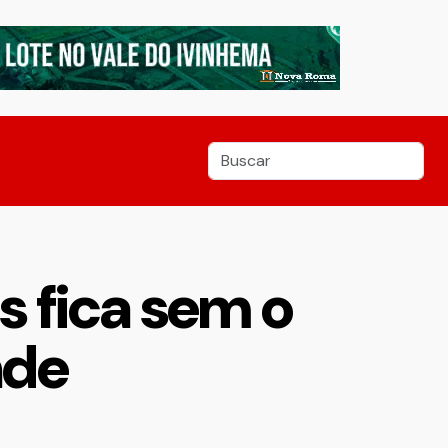
s fica sem o
nde