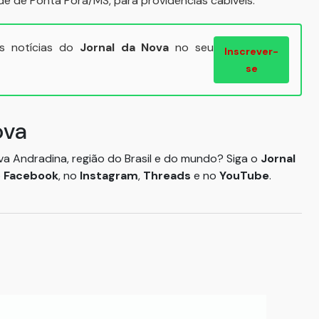
ade de Ponta Porã/MS, para providências cabíveis.
ais notícias do
Jornal da Nova
no seu
Inscrever-
se
ova
ova Andradina, região do Brasil e do mundo? Siga o
Jornal
o
Facebook
, no
Instagram
,
Threads
e no
YouTube
.