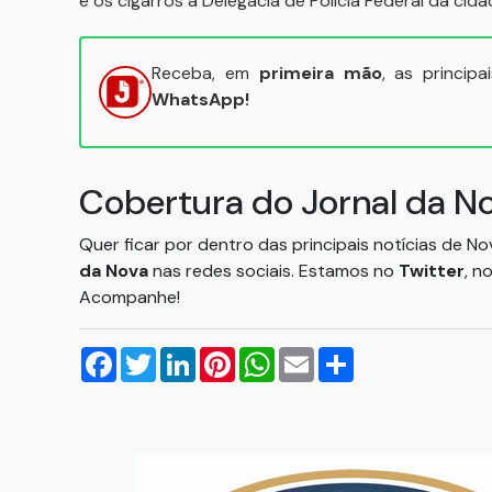
e os cigarros à Delegacia de Policia Federal da cid
Receba, em
primeira mão
, as princip
WhatsApp!
Cobertura do Jornal da N
Quer ficar por dentro das principais notícias de N
da Nova
nas redes sociais. Estamos no
Twitter
, n
Acompanhe!
Facebook
Twitter
LinkedIn
Pinterest
WhatsApp
Email
Compartilhar