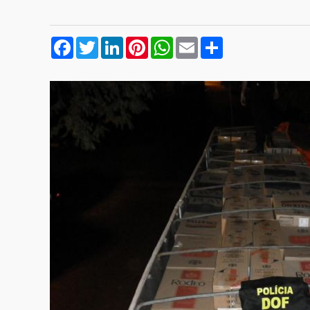
Facebook
Twitter
LinkedIn
Pinterest
WhatsApp
Email
Compartilhar