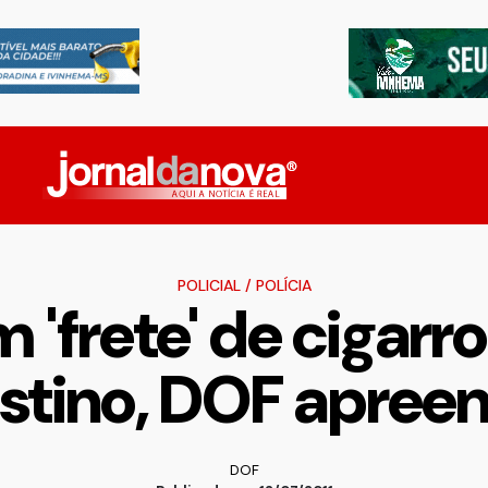
POLICIAL
/
POLÍCIA
 'frete' de cigarro
stino, DOF apree
DOF