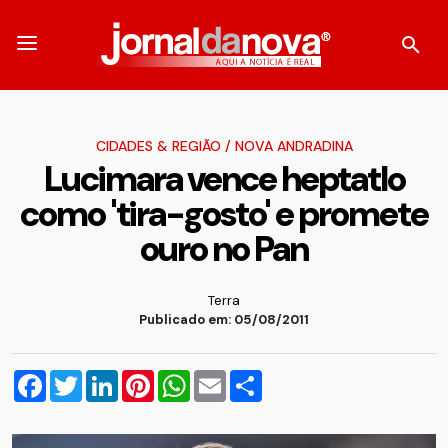
CIDADES & REGIÃO
/
NOVA ANDRADINA
Lucimara vence heptatlo
como 'tira-gosto' e promete
ouro no Pan
Terra
Publicado em: 05/08/2011
Facebook
Twitter
LinkedIn
Pinterest
WhatsApp
Email
Compartilhar