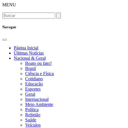
MENU
Navegue
Página Inicial
Últimas Notícias
Nacional & Geral
Boato ou fato?
Brasil
Ciência e Física
Cotidiano
Educação
Esportes
Geral
Internacional
Meio Ambiente
Política
Religião
Saúde
Veículos