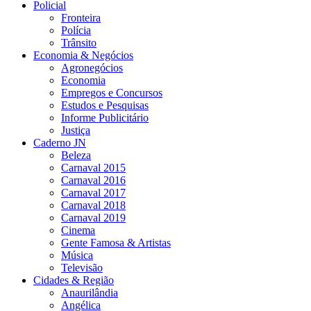
Policial
Fronteira
Polícia
Trânsito
Economia & Negócios
Agronegócios
Economia
Empregos e Concursos
Estudos e Pesquisas
Informe Publicitário
Justiça
Caderno JN
Beleza
Carnaval 2015
Carnaval 2016
Carnaval 2017
Carnaval 2018
Carnaval 2019
Cinema
Gente Famosa & Artistas
Música
Televisão
Cidades & Região
Anaurilândia
Angélica