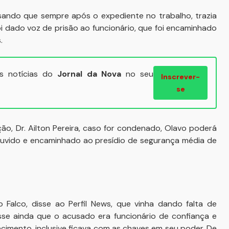
sando que sempre após o expediente no trabalho, trazia
oi dado voz de prisão ao funcionário, que foi encaminhado
.
ais notícias do
Jornal da Nova
no seu
Inscrever-
se
, Dr. Ailton Pereira, caso for condenado, Olavo poderá
i ouvido e encaminhado ao presídio de segurança média de
Falco, disse ao Perfil News, que vinha dando falta de
se ainda que o acusado era funcionário de confiança e
cimento, inclusive ficava com as chaves em seu poder. De