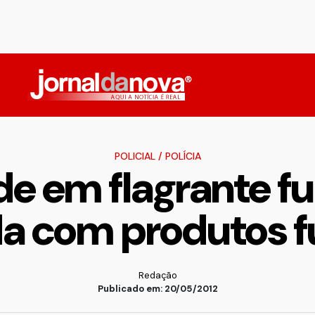
POLICIAL
/
POLÍCIA
de em flagrante f
a com produtos f
Redação
Publicado em: 20/05/2012