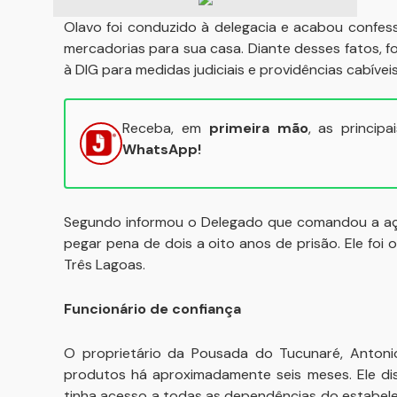
Olavo foi conduzido à delegacia e acabou confes
mercadorias para sua casa. Diante desses fatos, f
à DIG para medidas judiciais e providências cabíveis
Receba, em
primeira mão
, as princip
WhatsApp!
Segundo informou o Delegado que comandou a ação
pegar pena de dois a oito anos de prisão. Ele fo
Três Lagoas.
Funcionário de confiança
O proprietário da Pousada do Tucunaré, Antonio 
produtos há aproximadamente seis meses. Ele dis
tinha acesso a todas as dependências do estabele