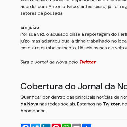
acordo com Antonio Falco, antes disso, já foi r
setores da pousada.
Em juízo
Por sua vez, o acusado disse à reportagem do Perf
juízo, mas adiantou que já tinha trabalhado no loca
em outro estabelecimento. Há seis meses ele volto
Siga o Jornal da Nova pelo
Twitter
Cobertura do Jornal da N
Quer ficar por dentro das principais notícias de N
da Nova
nas redes sociais. Estamos no
Twitter
, n
Acompanhe!
Facebook
Twitter
LinkedIn
Pinterest
WhatsApp
Email
Compartilhar