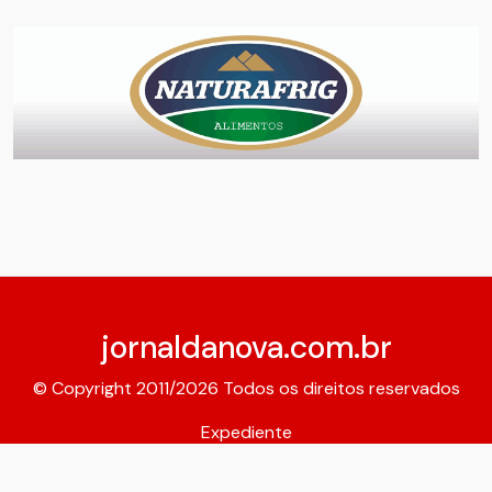
jornaldanova.com.br
© Copyright 2011/2026 Todos os direitos reservados
Expediente