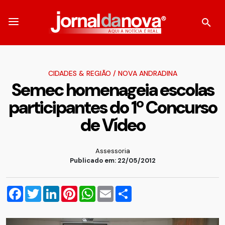
CIDADES & REGIÃO
/
NOVA ANDRADINA
Semec homenageia escolas
participantes do 1º Concurso
de Vídeo
Assessoria
Publicado em: 22/05/2012
Facebook
Twitter
LinkedIn
Pinterest
WhatsApp
Email
Compartilhar