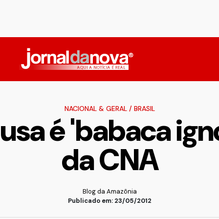
NACIONAL & GERAL
/
BRASIL
sa é 'babaca igno
da CNA
Blog da Amazônia
Publicado em: 23/05/2012