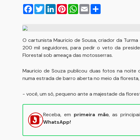
Facebook
Twitter
LinkedIn
Pinterest
WhatsApp
Email
Compartilhar
O cartunista Mauricio de Sousa, criador da Turma 
200 mil seguidores, para pedir o veto da presid
Florestal sob ameaça das motosserras.
Mauricio de Souza publicou duas fotos na noite d
numa estrada de barro aberta no meio da floresta,
- você, um só, pequeno ante a majestade da florest
Receba, em
primeira mão
, as princip
WhatsApp!